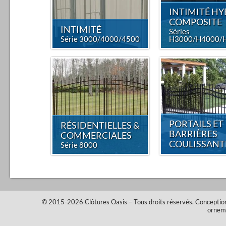
INTIMITÉ HY
COMPOSITE
INTIMITÉ
Séries
Série 3000/4000/4500
H3000/H4000/
PORTAILS ET
RÉSIDENTIELLES &
BARRIÈRES
COMMERCIALES
COULISSANT
Série 8000
© 2015-2026
Clôtures Oasis
– Tous droits réservés.
Conceptio
ornem