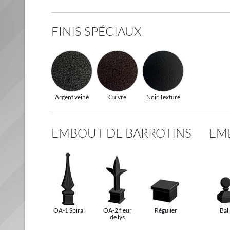
FINIS SPÉCIAUX
Argent veiné
Cuivre
Noir Texturé
EMBOUT DE BARROTINS
EM
OA-1 Spiral
OA-2 fleur
Régulier
Bal
de lys