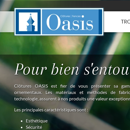
Panneau de gestion des cookies
TRO
Pour bien s'entou
Clôtures OASIS est fier de vous présenter sa ga
ornementaux. Les matériaux et méthodes de fabri
technologie, assurent à nos produits une valeur exceptionn
Les principales caractéristiques sont :
Esthétique
Sécurité